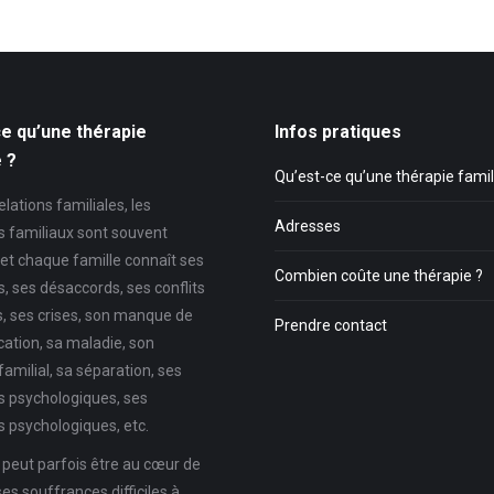
e qu’une thérapie
Infos pratiques
e ?
Qu’est-ce qu’une thérapie famil
elations familiales, les
Adresses
 familiaux sont souvent
et chaque famille connaît ses
Combien coûte une thérapie ?
, ses désaccords, ses conflits
s, ses crises, son manque de
Prendre contact
tion, sa maladie, son
familial, sa séparation, ses
 psychologiques, ses
 psychologiques, etc.
 peut parfois être au cœur de
s souffrances difficiles à