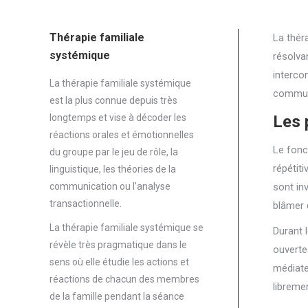
Thérapie familiale
La théra
systémique
résolva
interco
La thérapie familiale systémique
communi
est la plus connue depuis très
longtemps et vise à décoder les
Les 
réactions orales et émotionnelles
Le fonct
du groupe par le jeu de rôle, la
répétit
linguistique, les théories de la
communication ou l’analyse
sont in
transactionnelle.
blâmer 
La thérapie familiale systémique se
Durant 
révèle très pragmatique dans le
ouverte
sens où elle étudie les actions et
médiate
réactions de chacun des membres
libreme
de la famille pendant la séance