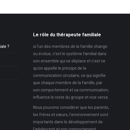
Le rôle du thérapeute familiale
iale ?
si l’un des membres de la famille change
ou évolue, c’est le système familial dans
son ensemble qui se déplace et c’est ce
qu’on appelle le principe de la
communication circulaire, ce qui signifie
que chaque membre de la famille, par
son comportement et sa communication,
influence le reste du groupe et vice versa.
Nous pouvons considérer que les parents,
les frères et sœurs, l’environnement sont
importants dans le développement de
l’adolescent et son comportement …