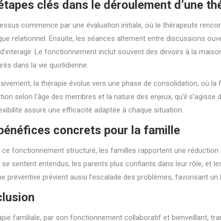
étapes clés dans le déroulement d’une thé
essus commence par une évaluation initiale, où le thérapeute rencont
rique relationnel. Ensuite, les séances alternent entre discussions ou
d’interagir. Le fonctionnement inclut souvent des devoirs à la mai
grès dans la vie quotidienne.
sivement, la thérapie évolue vers une phase de consolidation, où la
ntion selon l’âge des membres et la nature des enjeux, qu’il s’agisse 
exibilité assure une efficacité adaptée à chaque situation.
bénéfices concrets pour la famille
 ce fonctionnement structuré, les familles rapportent une réduction 
 se sentent entendus, les parents plus confiants dans leur rôle, et le
e préventive prévient aussi l’escalade des problèmes, favorisant un 
lusion
apie familiale, par son fonctionnement collaboratif et bienveillant, t