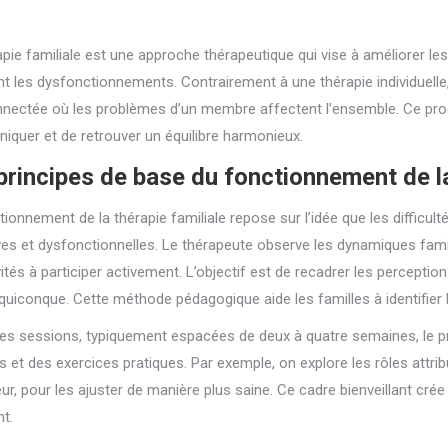
pie familiale est une approche thérapeutique qui vise à améliorer les 
nt les dysfonctionnements. Contrairement à une thérapie individuelle
nnectée où les problèmes d’un membre affectent l’ensemble. Ce pr
quer et de retrouver un équilibre harmonieux.
principes de base du fonctionnement de la
ionnement de la thérapie familiale repose sur l’idée que les difficult
ives et dysfonctionnelles. Le thérapeute observe les dynamiques fam
vités à participer activement. L’objectif est de recadrer les percept
quiconque. Cette méthode pédagogique aide les familles à identifier l
les sessions, typiquement espacées de deux à quatre semaines, le 
s et des exercices pratiques. Par exemple, on explore les rôles attri
ur, pour les ajuster de manière plus saine. Ce cadre bienveillant cr
nt.