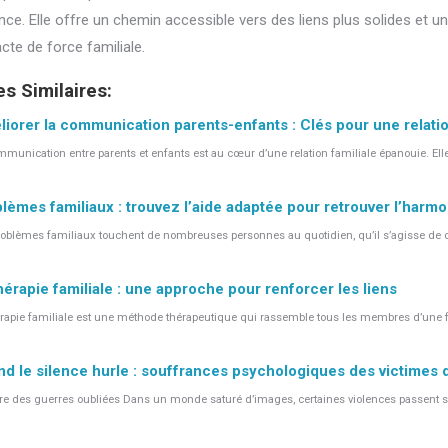
nce. Elle offre un chemin accessible vers des liens plus solides et 
cte de force familiale.
es Similaires:
iorer la communication parents-enfants : Clés pour une relat
munication entre parents et enfants est au cœur d’une relation familiale épanouie. Elle
lèmes familiaux : trouvez l’aide adaptée pour retrouver l’harmo
roblèmes familiaux touchent de nombreuses personnes au quotidien, qu’il s’agisse de con
hérapie familiale : une approche pour renforcer les liens
érapie familiale est une méthode thérapeutique qui rassemble tous les membres d’une fam
d le silence hurle : souffrances psychologiques des victimes d
e des guerres oubliées Dans un monde saturé d’images, certaines violences passent sous 