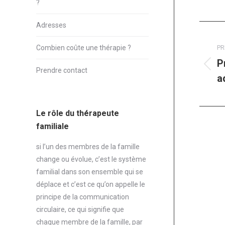
?
Adresses
Navi
artic
PR
Combien coûte une thérapie ?
P
Ar
Prendre contact
a
pr
:
Le rôle du thérapeute
familiale
si l’un des membres de la famille
change ou évolue, c’est le système
familial dans son ensemble qui se
déplace et c’est ce qu’on appelle le
principe de la communication
circulaire, ce qui signifie que
chaque membre de la famille, par