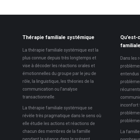
Thérapie familiale systémique
Qu’est-c
familial
La thérapie familiale systémique est la
plus connue depuis très longtemps et
Dans les r
vise à décoder les réactions orales et
problèmes
émotionnelles du groupe par le jeu de
entendus 
rôle, la linguistique, les théories de la
problèmes
communication ou l’analyse
récurrent
transactionnelle.
communica
inconfort 
La thérapie familiale systémique se
problèmes
révèle très pragmatique dans le sens où
problèmes
elle étudie les actions et réactions de
chacun des membres de la famille
La famille
pendant la séance dans le présent.
nombreuse