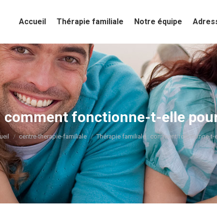
Accueil
Accueil
Thérapie familiale
Thérapie familiale
Notre équipe
Notre équipe
Adres
Adres
: comment fonctionne-t-elle pour
s êtes ici :
ueil
centre-therapie-familiale
Thérapie familiale : comment fonctionne-t-