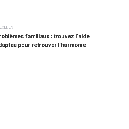
gation
le
ÉCÉDENT
roblèmes familiaux : trouvez l’aide
ticle
Artic
daptée pour retrouver l’harmonie
écédent
suiv
: