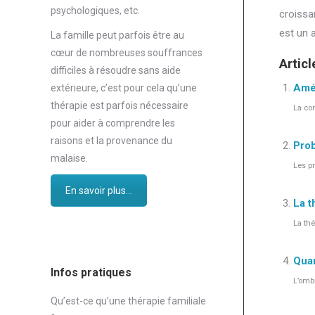
psychologiques, etc.
croissa
est un a
La famille peut parfois être au
cœur de nombreuses souffrances
Articl
difficiles à résoudre sans aide
Amél
extérieure, c’est pour cela qu’une
thérapie est parfois nécessaire
La com
pour aider à comprendre les
raisons et la provenance du
Prob
malaise.
Les p
En savoir plus...
La t
La th
Quan
Infos pratiques
L’ombr
Qu’est-ce qu’une thérapie familiale