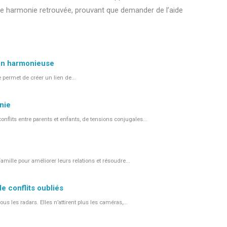
une harmonie retrouvée, prouvant que demander de l’aide
ion harmonieuse
 permet de créer un lien de...
nie
flits entre parents et enfants, de tensions conjugales...
ille pour améliorer leurs relations et résoudre...
e conflits oubliés
les radars. Elles n’attirent plus les caméras,...