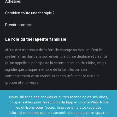
Adresses
Combien coûte une thérapie ?
Prendre contact
Le rôle du thérapeute familiale
si l’un des membres de la famille change ou évolue, c’est le
système familial dans son ensemble qui se déplace et c’est ce
qu’on appelle le principe de la communication circulaire, ce qui
signifie que chaque membre de la famille, par son
comportement et sa communication, influence le reste du
groupe et vice versa.
Nous pouvons considérer que les parents, les frères et sœurs,
Nous utilisons des cookies et autres technologies similaires,
l’environnement sont importants dans le développement de
indispensables pour l’exécution de l’app et du site Web. Nous
l’adolescent et son comportement …
les utilisons pour l’accès, l’analyse et le stockage des
Le thérapeute durant la thérapie familiale va avoir comme vertu
informations telles que les caractéristiques de votre appareil