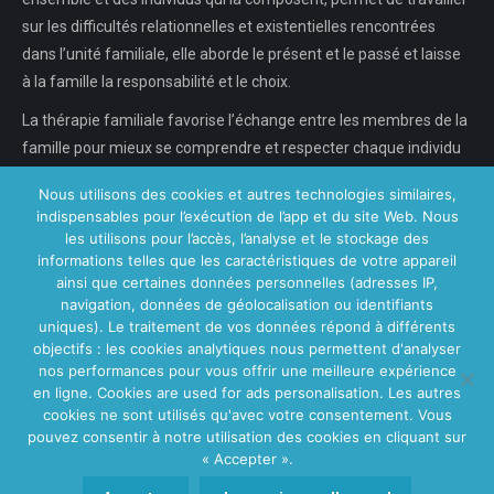
sur les difficultés relationnelles et existentielles rencontrées
dans l’unité familiale, elle aborde le présent et le passé et laisse
à la famille la responsabilité et le choix.
La thérapie familiale favorise l’échange entre les membres de la
famille pour mieux se comprendre et respecter chaque individu
dans son individualité, chaque…
Nous utilisons des cookies et autres technologies similaires,
indispensables pour l’exécution de l’app et du site Web. Nous
En savoir plus...
les utilisons pour l’accès, l’analyse et le stockage des
informations telles que les caractéristiques de votre appareil
ainsi que certaines données personnelles (adresses IP,
navigation, données de géolocalisation ou identifiants
Nos Centres
uniques). Le traitement de vos données répond à différents
objectifs : les cookies analytiques nous permettent d'analyser
Centre VitaPsy Bruxelles
nos performances pour vous offrir une meilleure expérience
en ligne. Cookies are used for ads personalisation. Les autres
cookies ne sont utilisés qu'avec votre consentement. Vous
pouvez consentir à notre utilisation des cookies en cliquant sur
« Accepter ».
Main Menu
Copyright © 2026
Centre Thérapie Familiale.
Tous droits réservés.