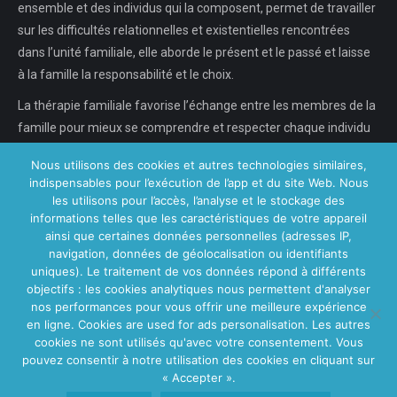
ensemble et des individus qui la composent, permet de travailler
sur les difficultés relationnelles et existentielles rencontrées
dans l’unité familiale, elle aborde le présent et le passé et laisse
à la famille la responsabilité et le choix.
La thérapie familiale favorise l’échange entre les membres de la
famille pour mieux se comprendre et respecter chaque individu
dans son individualité, chaque…
Nous utilisons des cookies et autres technologies similaires,
indispensables pour l’exécution de l’app et du site Web. Nous
En savoir plus...
les utilisons pour l’accès, l’analyse et le stockage des
informations telles que les caractéristiques de votre appareil
ainsi que certaines données personnelles (adresses IP,
navigation, données de géolocalisation ou identifiants
Nos Centres
uniques). Le traitement de vos données répond à différents
objectifs : les cookies analytiques nous permettent d'analyser
Centre VitaPsy Bruxelles
nos performances pour vous offrir une meilleure expérience
en ligne. Cookies are used for ads personalisation. Les autres
cookies ne sont utilisés qu'avec votre consentement. Vous
pouvez consentir à notre utilisation des cookies en cliquant sur
« Accepter ».
Main Menu