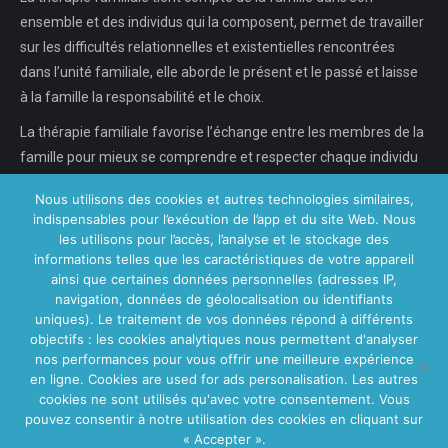
ensemble et des individus qui la composent, permet de travailler
sur les difficultés relationnelles et existentielles rencontrées
dans l’unité familiale, elle aborde le présent et le passé et laisse
à la famille la responsabilité et le choix.
La thérapie familiale favorise l’échange entre les membres de la
famille pour mieux se comprendre et respecter chaque individu
dans son individualité, chaque…
Nous utilisons des cookies et autres technologies similaires,
indispensables pour l’exécution de l’app et du site Web. Nous
En savoir plus...
les utilisons pour l’accès, l’analyse et le stockage des
informations telles que les caractéristiques de votre appareil
ainsi que certaines données personnelles (adresses IP,
navigation, données de géolocalisation ou identifiants
Nos Centres
uniques). Le traitement de vos données répond à différents
objectifs : les cookies analytiques nous permettent d'analyser
Centre VitaPsy Bruxelles
nos performances pour vous offrir une meilleure expérience
en ligne. Cookies are used for ads personalisation. Les autres
cookies ne sont utilisés qu'avec votre consentement. Vous
pouvez consentir à notre utilisation des cookies en cliquant sur
« Accepter ».
Main Menu