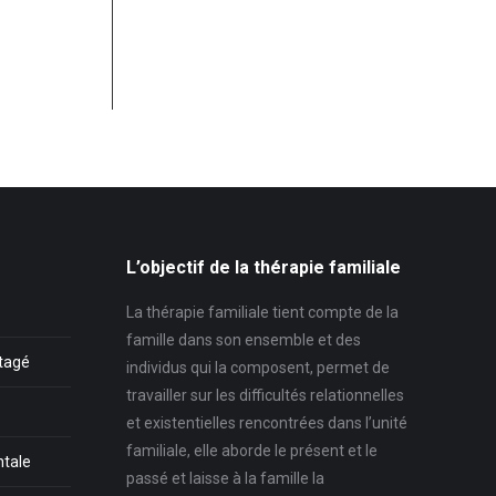
L’objectif de la thérapie familiale
La thérapie familiale tient compte de la
famille dans son ensemble et des
rtagé
individus qui la composent, permet de
travailler sur les difficultés relationnelles
et existentielles rencontrées dans l’unité
familiale, elle aborde le présent et le
ntale
passé et laisse à la famille la