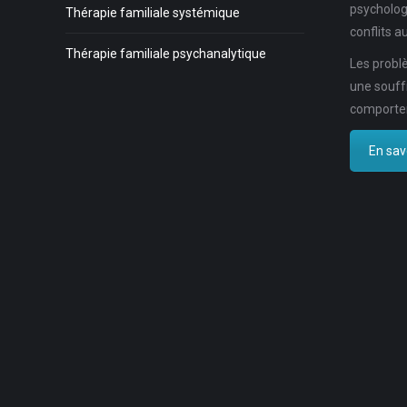
psycholog
Thérapie familiale systémique
conflits au
Thérapie familiale psychanalytique
Les problè
une souff
comportem
En savo