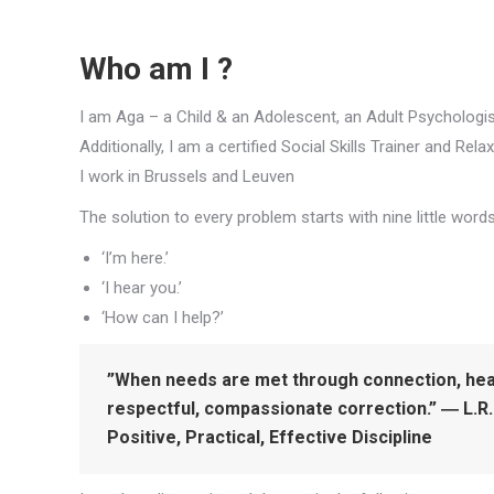
Who am I ?
Psychologist
I am Aga – a Child & an Adolescent, an Adult Psychologi
Additionally, I am a certified Social Skills Trainer and Rel
I work in Brussels and Leuven
The solution to every problem starts with nine little words
‘I’m here.’
‘I hear you.’
‘How can I help?’
”When needs are met through connection, hea
respectful, compassionate correction.” ― L.R.
Positive, Practical, Effective Discipline