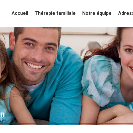
Accueil
Accueil
Thérapie familiale
Thérapie familiale
Notre équipe
Notre équipe
Adres
Adres
in