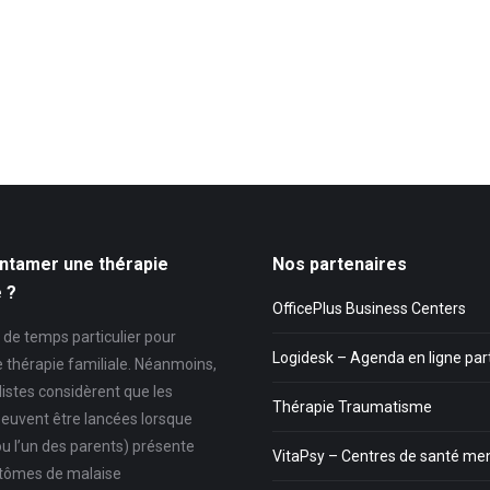
ntamer une thérapie
Nos partenaires
e ?
OfficePlus Business Centers
as de temps particulier pour
Logidesk – Agenda en ligne pa
e thérapie familiale. Néanmoins,
listes considèrent que les
Thérapie Traumatisme
euvent être lancées lorsque
ou l’un des parents) présente
VitaPsy – Centres de santé me
tômes de malaise