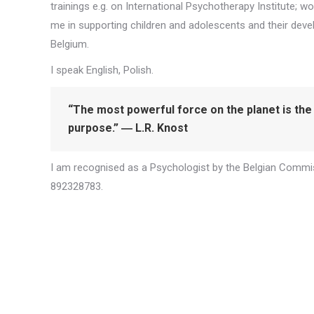
trainings e.g. on International Psychotherapy Institute; w
me in supporting children and adolescents and their dev
Belgium.
I speak English, Polish.
“The most powerful force on the planet is the
purpose.” ― L.R. Knost
I am recognised as a Psychologist by the Belgian Commi
892328783.
Psychologist
Psychologist
Psychologist