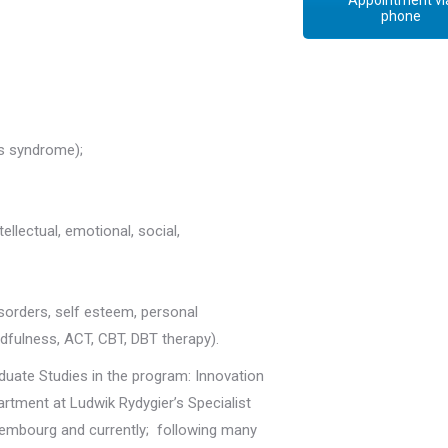
Appointment vi
phone
s syndrome);
ellectual, emotional, social,
orders, self esteem, personal
dfulness, ACT, CBT, DBT therapy).
uate Studies in the program: Innovation
tment at Ludwik Rydygier’s Specialist
xembourg and currently; following many