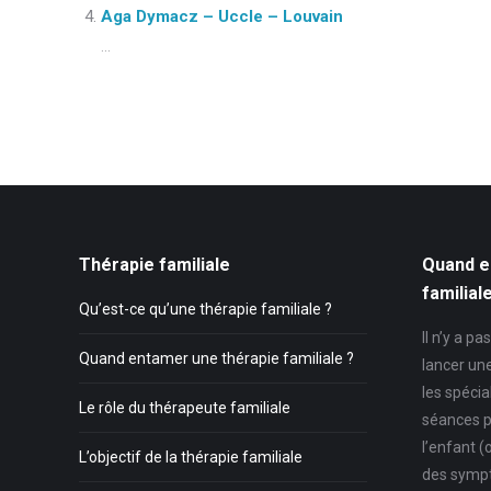
Aga Dymacz – Uccle – Louvain
...
Thérapie familiale
Quand e
familial
Qu’est-ce qu’une thérapie familiale ?
Il n’y a p
Quand entamer une thérapie familiale ?
lancer un
les spécia
Le rôle du thérapeute familiale
séances p
l’enfant (
L’objectif de la thérapie familiale
des symp