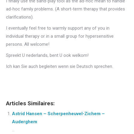
I finally use the sand-play tool as the ad-hoc mean to handle
ad-hoc family problems. (A short-term therapy that provides
clarifications).
I eventually feel free to warmly support any of you in
individual therapy or in a small group for hypersensitive
persons. All welcome!
Spreekt U nederlands, bent U ook welkom!
Ich kan Sie auch begleiten wenn sie Deutsch sprechen.
Psychologist
Articles Similaires:
Astrid Hansen – Scherpenheuvel-Zichem –
Auderghem
...