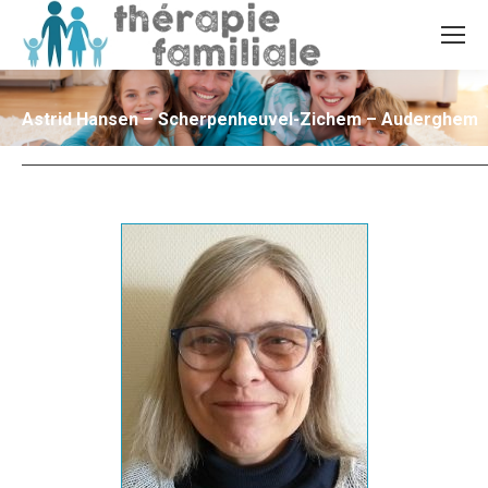
Astrid Hansen – Scherpenheuvel-Zichem – Auderghem