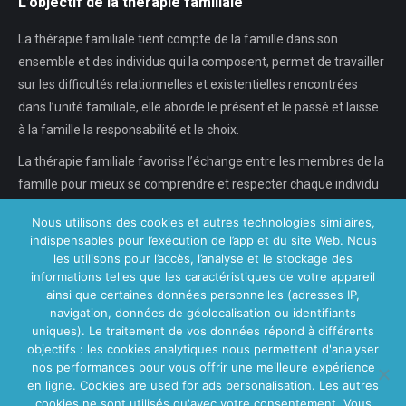
L’objectif de la thérapie familiale
La thérapie familiale tient compte de la famille dans son
ensemble et des individus qui la composent, permet de travailler
sur les difficultés relationnelles et existentielles rencontrées
dans l’unité familiale, elle aborde le présent et le passé et laisse
à la famille la responsabilité et le choix.
La thérapie familiale favorise l’échange entre les membres de la
famille pour mieux se comprendre et respecter chaque individu
dans son individualité, chaque…
Nous utilisons des cookies et autres technologies similaires,
indispensables pour l’exécution de l’app et du site Web. Nous
En savoir plus...
les utilisons pour l’accès, l’analyse et le stockage des
informations telles que les caractéristiques de votre appareil
ainsi que certaines données personnelles (adresses IP,
navigation, données de géolocalisation ou identifiants
Nos Centres
uniques). Le traitement de vos données répond à différents
objectifs : les cookies analytiques nous permettent d'analyser
Centre VitaPsy Bruxelles
nos performances pour vous offrir une meilleure expérience
en ligne. Cookies are used for ads personalisation. Les autres
cookies ne sont utilisés qu'avec votre consentement. Vous