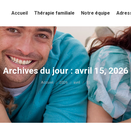
Accueil
Accueil
Thérapie familiale
Thérapie familiale
Notre équipe
Notre équipe
Adres
Adres
Archives du jour :
avril 15, 2026
Vous êtes ici :
Accueil
2026
avril
15