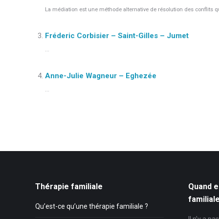
La médiation est une méthode alternative de résolution des conflits qui
Fréderic Corbisier – Saint-Gilles – Jumet
...
Anne-Julie Wagneur – Eghezée
...
Thérapie familiale
Quand e
familial
Qu’est-ce qu’une thérapie familiale ?