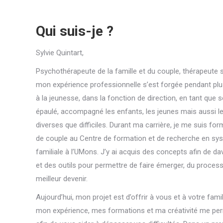
Qui suis-je ?
Sylvie Quintart,
Sylvie Quintart thérapeute Sylvie Quintart 
Psychothérapeute de la famille et du couple, thérapeute s
mon expérience professionnelle s’est forgée pendant plus
à la jeunesse, dans la fonction de direction, en tant que s
épaulé, accompagné les enfants, les jeunes mais aussi le
diverses que difficiles. Durant ma carrière, je me suis form
de couple au Centre de formation et de recherche en sys
familiale à l’UMons. J’y ai acquis des concepts afin de d
et des outils pour permettre de faire émerger, du proces
meilleur devenir.
Sylvie Quintart thérapeute
Aujourd’hui, mon projet est d’offrir à vous et à votre fam
mon expérience, mes formations et ma créativité me perme