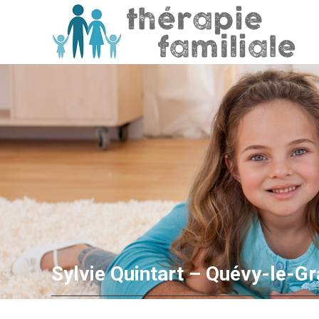
Sylvie Quintart – Quévy-le-G