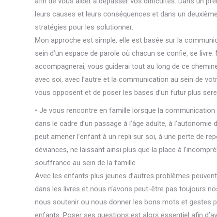
afin de vous aider à dépasser vos difficultés. Dans un pr
leurs causes et leurs conséquences et dans un deuxième
stratégies pour les solutionner.
Sylvie Quintart thérapeute
Mon approche est simple, elle est basée sur la communica
sein d’un espace de parole où chacun se confie, se livre.
accompagnerai, vous guiderai tout au long de ce chemineme
avec soi, avec l’autre et la communication au sein de votre 
vous opposent et de poser les bases d’un futur plus sere
• Je vous rencontre en famille lorsque la communication 
dans le cadre d’un passage à l’âge adulte, à l’autonomie 
peut amener l’enfant à un repli sur soi, à une perte de re
déviances, ne laissant ainsi plus que la place à l’incompréh
souffrance au sein de la famille.
Sylvie Quintart thérapeut
Avec les enfants plus jeunes d’autres problèmes peuvent 
dans les livres et nous n’avons peut-être pas toujours n
nous soutenir ou nous donner les bons mots et gestes 
enfants. Poser ses questions est alors essentiel afin d’a