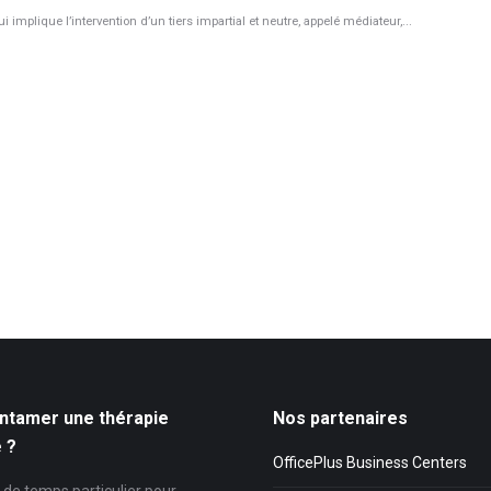
 implique l’intervention d’un tiers impartial et neutre, appelé médiateur,...
ntamer une thérapie
Nos partenaires
e ?
OfficePlus Business Centers