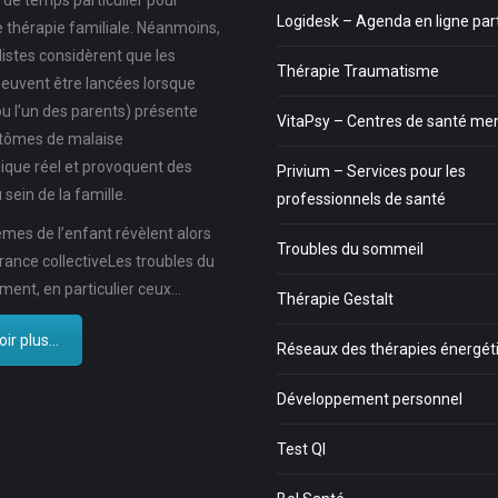
as de temps particulier pour
Logidesk – Agenda en ligne pa
e thérapie familiale. Néanmoins,
listes considèrent que les
Thérapie Traumatisme
euvent être lancées lorsque
ou l’un des parents) présente
VitaPsy – Centres de santé me
tômes de malaise
ique réel et provoquent des
Privium – Services pour les
 sein de la famille.
professionnels de santé
mes de l’enfant révèlent alors
Troubles du sommeil
rance collectiveLes troubles du
ent, en particulier ceux…
Thérapie Gestalt
ir plus...
Réseaux des thérapies énergét
Développement personnel
Test QI