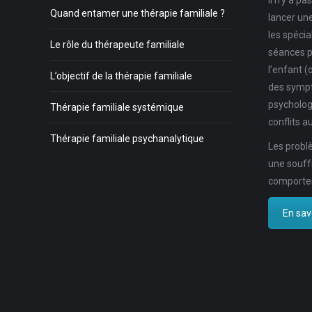
Il n’y a p
Quand entamer une thérapie familiale ?
lancer un
les spécia
Le rôle du thérapeute familiale
séances p
l’enfant (
L’objectif de la thérapie familiale
des symp
psycholog
Thérapie familiale systémique
conflits au
Thérapie familiale psychanalytique
Les problè
une souff
comportem
En savo