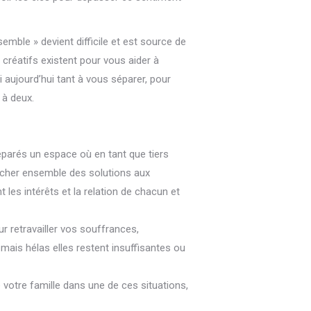
.
Sylvie Quintart thérapeute Sylvie Quintart
semble » devient difficile et est source de
 créatifs existent pour vous aider à
i aujourd’hui tant à vous séparer, pour
 à deux.
Sylvie Quintart thérapeute Sylvie Quintart
séparés un espace où en tant que tiers
cher ensemble des solutions aux
les intérêts et la relation de chacun et
rt thérapeute
r retravailler vos souffrances,
mais hélas elles restent insuffisantes ou
votre famille dans une de ces situations,
Sylvie Quintart thérapeute