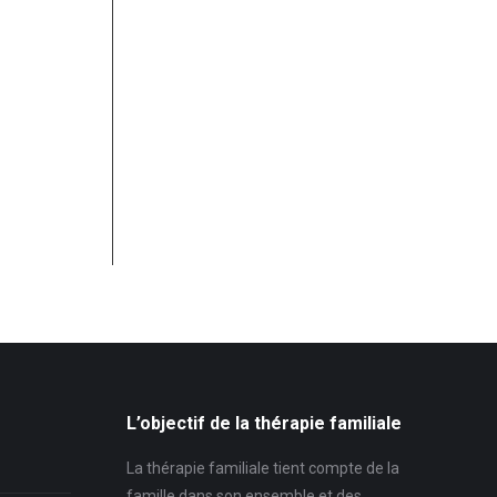
L’objectif de la thérapie familiale
La thérapie familiale tient compte de la
famille dans son ensemble et des