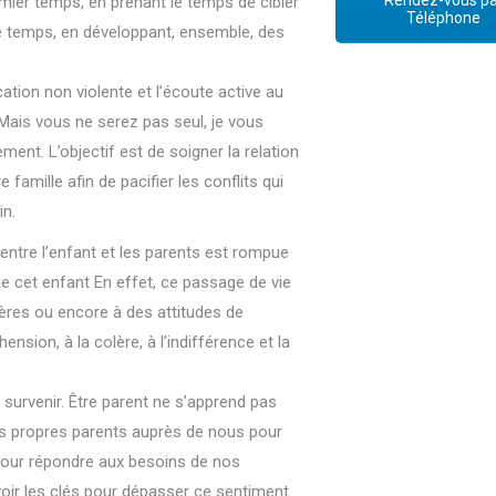
Rendez-vous pa
emier temps, en prenant le temps de cibler
Téléphone
 temps, en développant, ensemble, des
 Sylvie Quintart thérapeute
tion non violente et l’écoute active au
 Mais vous ne serez pas seul, je vous
nt. L’objectif est de soigner la relation
famille afin de pacifier les conflits qui
in.
Sylvie Quintart thérapeute
entre l’enfant et les parents est rompue
de cet enfant En effet, ce passage de vie
pères ou encore à des attitudes de
ension, à la colère, à l’indifférence et la
e Sylvie Quintart thérapeute
survenir. Être parent ne s’apprend pas
os propres parents auprès de nous pour
pour répondre aux besoins de nos
voir les clés pour dépasser ce sentiment