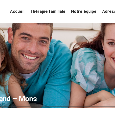
Accueil
Accueil
Thérapie familiale
Thérapie familiale
Notre équipe
Notre équipe
Adres
Adres
rand – Mons