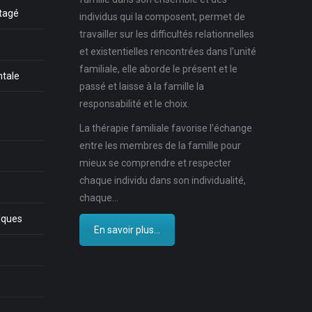
rtagé
individus qui la composent, permet de
travailler sur les difficultés relationnelles
et existentielles rencontrées dans l’unité
familiale, elle aborde le présent et le
ntale
passé et laisse à la famille la
responsabilité et le choix.
La thérapie familiale favorise l’échange
entre les membres de la famille pour
mieux se comprendre et respecter
chaque individu dans son individualité,
chaque…
iques
En savoir plus...