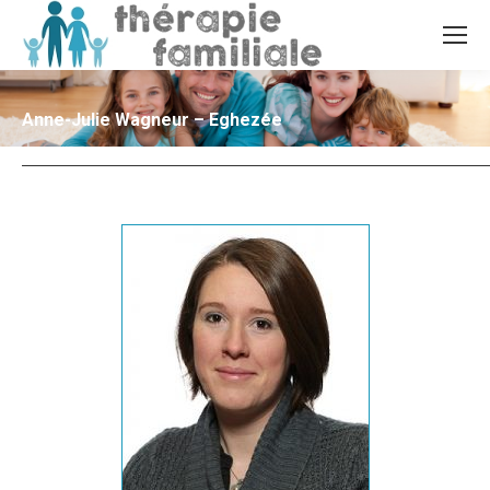
Anne-Julie Wagneur – Eghezée