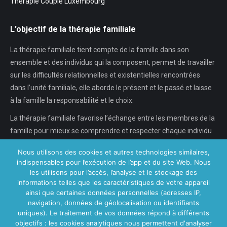
Thérapie Couple Luxembourg
L’objectif de la thérapie familiale
La thérapie familiale tient compte de la famille dans son
ensemble et des individus qui la composent, permet de travailler
sur les difficultés relationnelles et existentielles rencontrées
dans l’unité familiale, elle aborde le présent et le passé et laisse
à la famille la responsabilité et le choix.
La thérapie familiale favorise l’échange entre les membres de la
famille pour mieux se comprendre et respecter chaque individu
dans son individualité, chaque…
Nous utilisons des cookies et autres technologies similaires,
indispensables pour l’exécution de l’app et du site Web. Nous
En savoir plus...
les utilisons pour l’accès, l’analyse et le stockage des
informations telles que les caractéristiques de votre appareil
ainsi que certaines données personnelles (adresses IP,
navigation, données de géolocalisation ou identifiants
Nos Centres
uniques). Le traitement de vos données répond à différents
objectifs : les cookies analytiques nous permettent d'analyser