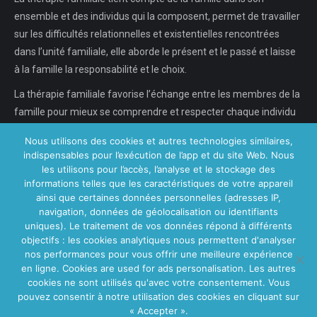
ensemble et des individus qui la composent, permet de travailler
sur les difficultés relationnelles et existentielles rencontrées
dans l’unité familiale, elle aborde le présent et le passé et laisse
à la famille la responsabilité et le choix.
La thérapie familiale favorise l’échange entre les membres de la
famille pour mieux se comprendre et respecter chaque individu
dans son individualité, chaque…
Nous utilisons des cookies et autres technologies similaires,
indispensables pour l’exécution de l’app et du site Web. Nous
En savoir plus...
les utilisons pour l’accès, l’analyse et le stockage des
informations telles que les caractéristiques de votre appareil
ainsi que certaines données personnelles (adresses IP,
navigation, données de géolocalisation ou identifiants
Nos Centres
uniques). Le traitement de vos données répond à différents
objectifs : les cookies analytiques nous permettent d'analyser
Centre VitaPsy Bruxelles
nos performances pour vous offrir une meilleure expérience
en ligne. Cookies are used for ads personalisation. Les autres
cookies ne sont utilisés qu'avec votre consentement. Vous
pouvez consentir à notre utilisation des cookies en cliquant sur
« Accepter ».
Main Menu