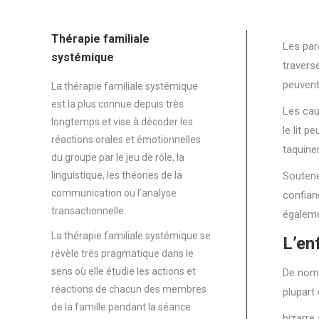
Thérapie familiale
Les par
systémique
traverse
peuvent
La thérapie familiale systémique
est la plus connue depuis très
Les cau
longtemps et vise à décoder les
le lit 
réactions orales et émotionnelles
taquiner
du groupe par le jeu de rôle, la
linguistique, les théories de la
Soutene
communication ou l’analyse
confian
transactionnelle.
égaleme
La thérapie familiale systémique se
L’en
révèle très pragmatique dans le
sens où elle étudie les actions et
De nomb
réactions de chacun des membres
plupart
de la famille pendant la séance
bizarre