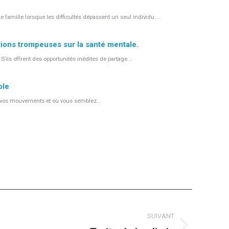
amille lorsque les difficultés dépassent un seul individu....
tions trompeuses sur la santé mentale.
ils offrent des opportunités inédites de partage...
ple
s vos mouvements et où vous semblez...
SUIVANT