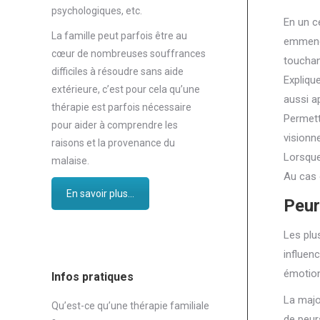
psychologiques, etc.
En un c
La famille peut parfois être au
emmenez
cœur de nombreuses souffrances
touchan
difficiles à résoudre sans aide
Expliqu
extérieure, c’est pour cela qu’une
aussi ap
thérapie est parfois nécessaire
Permett
pour aider à comprendre les
visionne
raisons et la provenance du
Lorsque
malaise.
Au cas 
En savoir plus...
Peur
Les plu
influen
émotio
Infos pratiques
La majo
Qu’est-ce qu’une thérapie familiale
de peur