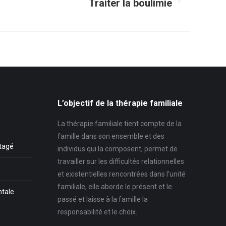
Traiter la boulimie
le
ant
L’objectif de la thérapie familiale
La thérapie familiale tient compte de la
famille dans son ensemble et des
rtagé
individus qui la composent, permet de
travailler sur les difficultés relationnelles
et existentielles rencontrées dans l’unité
familiale, elle aborde le présent et le
ntale
passé et laisse à la famille la
responsabilité et le choix.