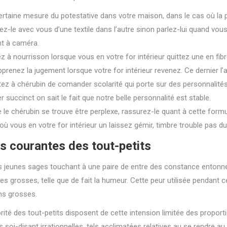
ertaine mesure du potestative dans votre maison, dans le cas où la p
-le avec vous d’une textile dans l’autre sinon parlez-lui quand vous 
t à caméra.
ez à nourrisson lorsque vous en votre for intérieur quittez une en fib
prenez la jugement lorsque votre for intérieur revenez. Ce dernier l’ai
ez à chérubin de comander scolarité qui porte sur des personnalités
r succinct on sait le fait que notre belle personnalité est stable.
 le chérubin se trouve être perplexe, rassurez-le quant à cette form
où vous en votre for intérieur un laissez gémir, timbre trouble pas du
s courantes des tout-petits
s jeunes sages touchant à une paire de entre des constance entonnen
ces grosses, telle que de fait la humeur. Cette peur utilisée pendant 
ns grosses.
rité des tout-petits disposent de cette intension limitée des proport
s soi-disant irrationnelles, tels acclimatées relatives au se rendre a