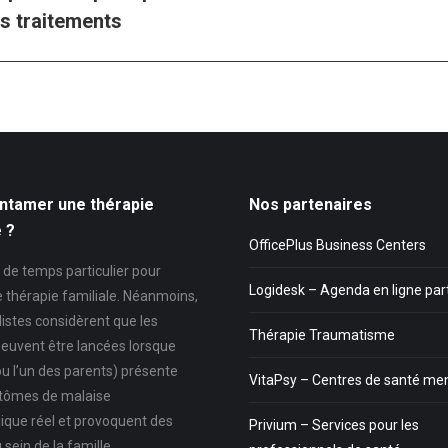
ticle
Artic
es traitements
écédent
suiv
:
ntamer une thérapie
Nos partenaires
e ?
OfficePlus Business Centers
as de temps particulier pour
Logidesk – Agenda en ligne pa
e thérapie familiale. Néanmoins,
listes considèrent que les
Thérapie Traumatisme
euvent être lancées lorsque
ou l’un des parents) présente
VitaPsy – Centres de santé me
tômes de malaise
ique réel et provoquent des
Privium – Services pour les
 sein de la famille.