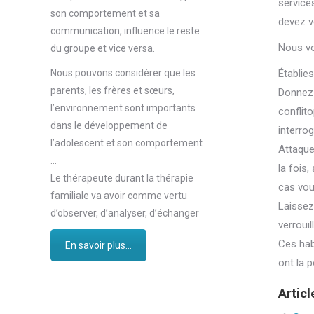
service
son comportement et sa
devez v
communication, influence le reste
Nous vo
du groupe et vice versa.
Établie
Nous pouvons considérer que les
parents, les frères et sœurs,
Donnez 
l’environnement sont importants
conflit
dans le développement de
interrog
l’adolescent et son comportement
Attaque
…
la fois
Le thérapeute durant la thérapie
cas vou
familiale va avoir comme vertu
Laissez
d’observer, d’analyser, d’échanger
verroui
Ces hab
En savoir plus...
ont la p
Articl