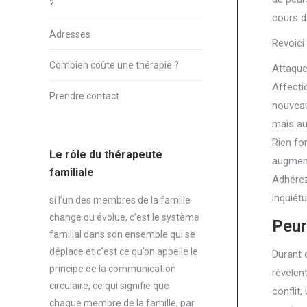
?
cours d
Adresses
Revoici 
Combien coûte une thérapie ?
Attaque
Affecti
Prendre contact
nouveau
mais au
Rien fo
Le rôle du thérapeute
augment
familiale
Adhérez
inquiét
si l’un des membres de la famille
change ou évolue, c’est le système
Peur
familial dans son ensemble qui se
déplace et c’est ce qu’on appelle le
Durant 
principe de la communication
révèlen
circulaire, ce qui signifie que
conflit
chaque membre de la famille, par