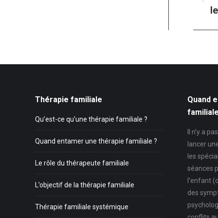
Ar
l
pr
:
Thérapie familiale
Quand e
familial
Qu’est-ce qu’une thérapie familiale ?
Il n’y a p
Quand entamer une thérapie familiale ?
lancer un
les spécia
Le rôle du thérapeute familiale
séances p
l’enfant (
L’objectif de la thérapie familiale
des symp
psycholog
Thérapie familiale systémique
conflits au