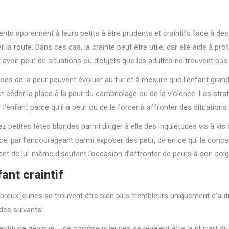
ents apprennent à leurs petits à être prudents et craintifs face à de
r la route. Dans ces cas, la crainte peut être utile, car elle aide à pr
 avoir peur de situations ou d’objets que les adultes ne trouvent pa
ses de la peur peuvent évoluer au fur et à mesure que l’enfant gran
peut céder la place à la peur du cambriolage ou de la violence. Les st
 l’enfant parce qu’il a peur ou de le forcer à affronter des situations
z petites têtes blondes parmi diriger à elle des inquiétudes vis à vi
ce, par l’encourageant parmi exposer des peur, de en ce qui le concer
nt de lui-même discutant l’occasion d’affronter de peurs à son soig
fant craintif
reux jeunes se trouvent être bien plus trembleurs uniquement d’autr
 des suivants:
 aptitude génique – de nombreux jeunes se révèlent être la plupart 