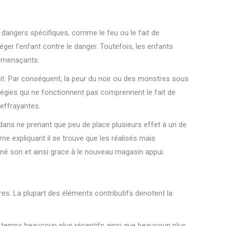
s dangers spécifiques, comme le feu ou le fait de
otéger l’enfant contre le danger. Toutefois, les enfants
s menaçants.
dit. Par conséquent, la peur du noir ou des monstres sous
ratégies qui ne fonctionnent pas comprennent le fait de
 effrayantes.
s dans ne prenant que peu de place plusieurs effet à un de
ne expliquant il se trouve que les réalisés mais
né son et ainsi grace à le nouveau magasin appui.
es. La plupart des éléments contributifs denotent la
du temps beaucoup plus réceptifs ainsi que beaucoup plus