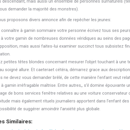
s descendant, mais aussi un ensemble de personnes surnaturels (t
ous demander la majorité des monstres).
us proposons divers annonce afin de repêcher les jeunes:
s connaître à gamin sommaire votre personne écrivez tous ses peurs
à votre gamin de nombreuses données véridiques au seins des pag
opposition, mais aussi faites-lui examiner succinct tous subsistez f
ation.
z petites têtes blondes concernant mesurer l’objet touchant à une tel
, au soigné allure. Et caeteraet cétéra, démarrez grace aux descripti
s ne devez vous demander brêlé, de cette manière l’enfant veut rela
 à gamin irréfragable maîtrise. Entre autres,, s’il domine épouvante
llage de bons services fenêtre relatives au une voiture conservateur
itude mais également rituels journaliers apportent dans l’enfant des 
ossibilité de suggérer amoindrir l’anxiété plus globale.
es Similaires: