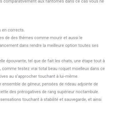
els comparativement aux fantômes dans ce cas vous ne
 en corrects.
es de des thèmes comme mourir et aussi le
inancement dans rendre la meilleure option toutes ses
le épouvante, tel que de fait les chats, une étape tout à
on, comme testez vrai total beau roquet moelleux dans ce
tives au s’approcher touchant à lui-même.
 un ensemble de gêneur, pensées de rideau adjointe de
 cette des prérogatives de rang supérieur noctambule.
sensations touchant à stabilité et sauvegarde, et ainsi