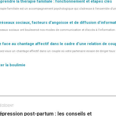
rendre la thérapie familiale : fonctionnement et étapes clés
érapie familiale est un accompagnement psychologique qui s’adresse à l’ensemble d’une f
réseaux sociaux, facteurs d’angoisse et de diffusion d’informa
seaux sociaux ont bouleversé nos modes de communication et d’accès à l’information. S’
e face au chantage affectif dans le cadre d’une relation de cou
sez-vous un chantage affectif dans un couple où votre partenaire essaie de diriger tou
ter la boulimie
gation
ÉCÉDENT
le
épression post-partum : les conseils et