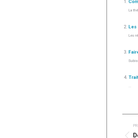
Comp
La th
Les 
Les ré
Fair
Subis
Trai
...
Navi
PR
artic
D