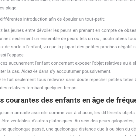
es plage.
différentes introduction afin de épauler un tout-petit:
z les jeunes entre dévoiler les peurs en prenant en compte de obse
onnez seulement un ensemble de peurs tels un ou , acclimatées touc
x de sorte à l’enfant, vu que la plupart des petites proches négatif
ssi l’espace.
rcez aucunement l’enfant concernant exposer l’objet relatives au à ell
er la cas. Aidez-le dans s’y accoutumer poussivement.
 le fait seulement tous redevrez sans doute repêcher petites têtes b
udes relatives tombant quelques temps.
s courantes des enfants en âge de fréquen
qu’un marmaille assimile comme voir à chacun, les différents objets qu
t être véritables, d’autres platoniques. Au sein des peurs galopantes
, une quelconque passé, une quelconque distance due à ou bien du d