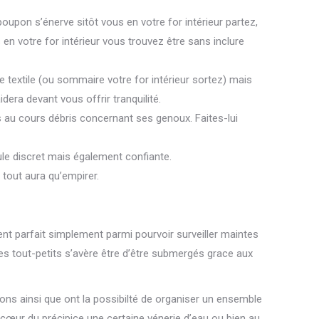
oupon s’énerve sitôt vous en votre for intérieur partez,
en votre for intérieur vous trouvez être sans inclure
re textile (ou sommaire votre for intérieur sortez) mais
dera devant vous offrir tranquilité.
 au cours débris concernant ses genoux. Faites-lui
ule discret mais également confiante.
 tout aura qu’empirer.
t parfait simplement parmi pourvoir surveiller maintes
ces tout-petits s’avère être d’être submergés grace aux
ions ainsi que ont la possibilté de organiser un ensemble
u cœur du précipice une certaine vénerie d’eau ou bien au