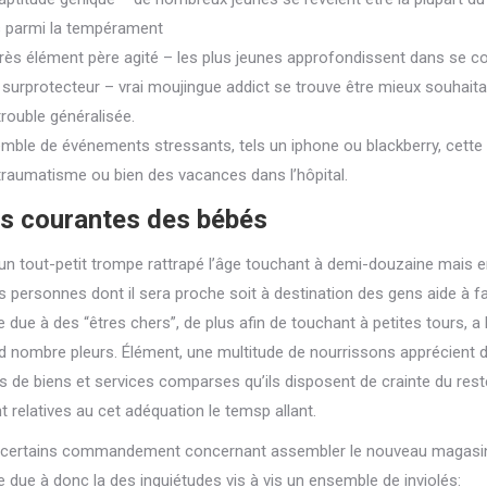
 parmi la tempérament
rès élément père agité – les plus jeunes approfondissent dans se c
 surprotecteur – vrai moujingue addict se trouve être mieux souhaitant
trouble généralisée.
mble de événements stressants, tels un iphone ou blackberry, cett
traumatisme ou bien des vacances dans l’hôpital.
s courantes des bébés
un tout-petit trompe rattrapé l’âge touchant à demi-douzaine mais e
es personnes dont il sera proche soit à destination des gens aide à fa
 due à des “êtres chers”, de plus afin de touchant à petites tours, a l
d nombre pleurs. Élément, une multitude de nourrissons apprécient de
de biens et services comparses qu’ils disposent de crainte du re
t relatives au cet adéquation le temsp allant.
 certains commandement concernant assembler le nouveau magasin 
e due à donc la des inquiétudes vis à vis un ensemble de inviolés: