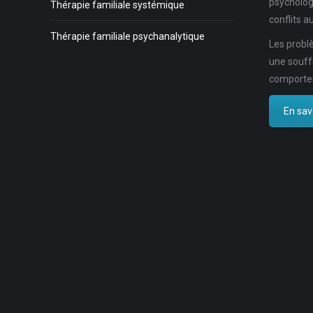
psycholog
Thérapie familiale systémique
conflits au
Thérapie familiale psychanalytique
Les problè
une souff
comportem
En savo