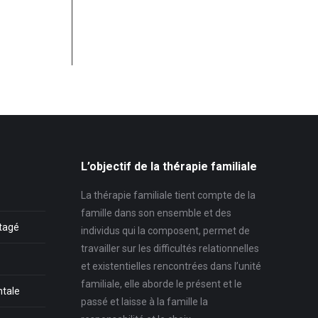
L’objectif de la thérapie familiale
La thérapie familiale tient compte de la
famille dans son ensemble et des
rtagé
individus qui la composent, permet de
travailler sur les difficultés relationnelles
et existentielles rencontrées dans l’unité
familiale, elle aborde le présent et le
ntale
passé et laisse à la famille la