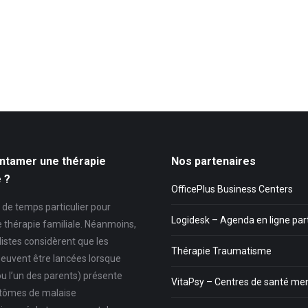
ntamer une thérapie
Nos partenaires
e ?
OfficePlus Business Centers
as de temps particulier pour
Logidesk – Agenda en ligne pa
e thérapie familiale. Néanmoins,
listes considèrent que les
Thérapie Traumatisme
euvent être lancées lorsque
ou l’un des parents) présente
VitaPsy – Centres de santé me
tômes de malaise