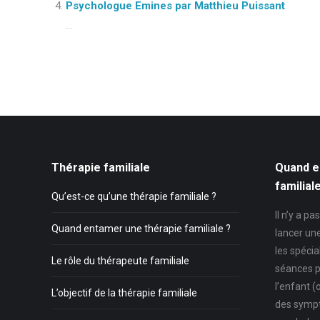
Psychologue Emines par Matthieu Puissant
...
Thérapie familiale
Quand e
familial
Qu’est-ce qu’une thérapie familiale ?
Il n’y a p
Quand entamer une thérapie familiale ?
lancer un
les spécia
Le rôle du thérapeute familiale
séances p
l’enfant (
L’objectif de la thérapie familiale
des symp