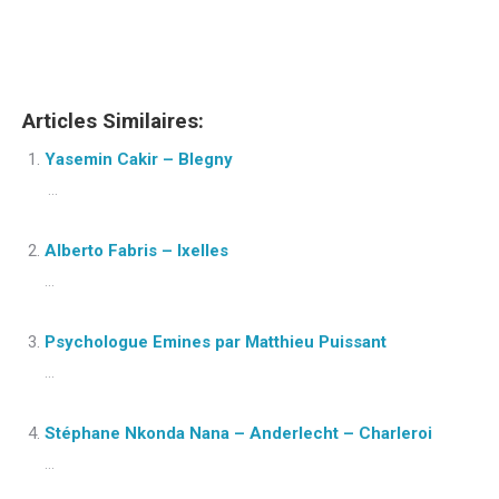
Conseillère en nutrition En ligne | Sophie De wolf
Articles Similaires:
Yasemin Cakir – Blegny
...
Alberto Fabris – Ixelles
...
Psychologue Emines par Matthieu Puissant
...
Stéphane Nkonda Nana – Anderlecht – Charleroi
...