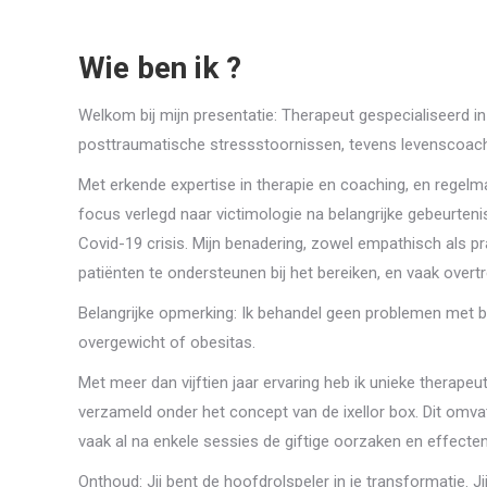
Wie ben ik ?
Welkom bij mijn presentatie: Therapeut gespecialiseerd 
posttraumatische stressstoornissen, tevens levenscoac
Met erkende expertise in therapie en coaching, en regelma
focus verlegd naar victimologie na belangrijke gebeurten
Covid-19 crisis. Mijn benadering, zowel empathisch als pr
patiënten te ondersteunen bij het bereiken, en vaak overt
Belangrijke opmerking: Ik behandel geen problemen met be
overgewicht of obesitas.
Met meer dan vijftien jaar ervaring heb ik unieke therape
verzameld onder het concept van de ixellor box. Dit omva
vaak al na enkele sessies de giftige oorzaken en effecten
Onthoud: Jij bent de hoofdrolspeler in je transformatie. Jij 