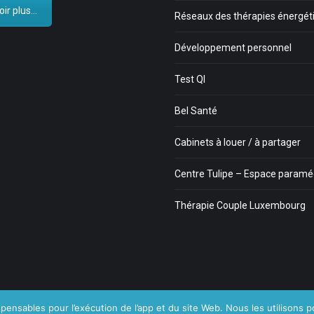
ir plus...
Réseaux des thérapies énergét
Développement personnel
Test QI
Bel Santé
Cabinets à louer / à partager
Centre Tulipe – Espace paramé
Thérapie Couple Luxembourg
pensables pour l’exécution de l’app et du site Web. Nous les utilisons po