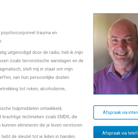
in psychocorporeel trauma en
h.
tig uitgenodigd door de radio, heb ik mijn
issen zoals terroristische aanslagen en de
agmatisch, stelt mij in staat om mijn
reffen, van hun persoonlijke doelen.
trekking tot roken, alcoholisme,
utische hulpmiddelen ontwikkeld,
Afspraak via inte
t krachtige technieken zoals EMDR, die
 kunnen elimineren die je leven verstoren.
Afspraak via tele
hebt de sleutel tot je lijden in handen.