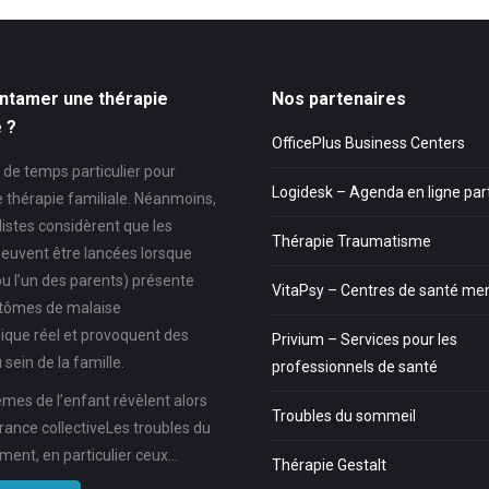
ntamer une thérapie
Nos partenaires
e ?
OfficePlus Business Centers
as de temps particulier pour
Logidesk – Agenda en ligne pa
e thérapie familiale. Néanmoins,
listes considèrent que les
Thérapie Traumatisme
euvent être lancées lorsque
ou l’un des parents) présente
VitaPsy – Centres de santé me
tômes de malaise
ique réel et provoquent des
Privium – Services pour les
 sein de la famille.
professionnels de santé
mes de l’enfant révèlent alors
Troubles du sommeil
rance collectiveLes troubles du
ent, en particulier ceux…
Thérapie Gestalt