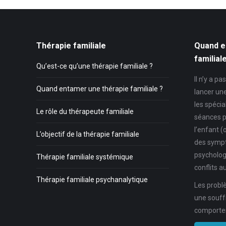
Thérapie familiale
Quand e
familial
Qu’est-ce qu’une thérapie familiale ?
Il n’y a p
Quand entamer une thérapie familiale ?
lancer un
les spécia
Le rôle du thérapeute familiale
séances p
l’enfant (
L’objectif de la thérapie familiale
des symp
psycholog
Thérapie familiale systémique
conflits au
Thérapie familiale psychanalytique
Les problè
une souff
comportem