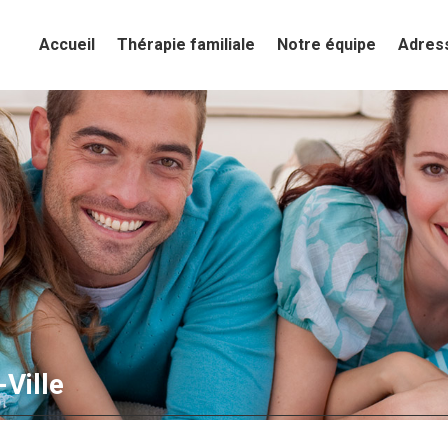
Accueil
Accueil
Thérapie familiale
Thérapie familiale
Notre équipe
Notre équipe
Adres
Adres
-Ville