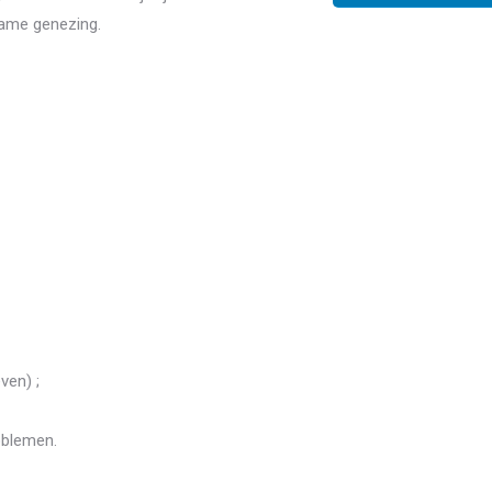
ame genezing.
ven) ;
oblemen.