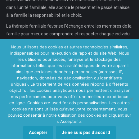
dans l’unité familiale, elle aborde le présent et le passé et laisse
à la famille la responsabilité et le choix.
La thérapie familiale favorise l’échange entre les membres de la
famille pour mieux se comprendre et respecter chaque individu
dans son individualité, chaque…
Nous utilisons des cookies et autres technologies similaires,
indispensables pour l’exécution de l’app et du site Web. Nous
En savoir plus...
les utilisons pour l’accès, l’analyse et le stockage des
informations telles que les caractéristiques de votre appareil
ainsi que certaines données personnelles (adresses IP,
navigation, données de géolocalisation ou identifiants
Nos Centres
uniques). Le traitement de vos données répond à différents
objectifs : les cookies analytiques nous permettent d'analyser
Centre VitaPsy Bruxelles
nos performances pour vous offrir une meilleure expérience
en ligne. Cookies are used for ads personalisation. Les autres
cookies ne sont utilisés qu'avec votre consentement. Vous
pouvez consentir à notre utilisation des cookies en cliquant sur
« Accepter ».
Main Menu
Copyright © 2026
Centre Thérapie Familiale.
Tous droits réservés.
Accepter
Je ne suis pas d'accord
Privium – Des services qui soutiennent vos soins. Pour psychologues,