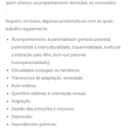
quem ofereço acompanhamento domiciliar, se necessário.
.
Psicólogo Bruxelas
Seguem, em baixo, algumas problemáticas com as quais
trabalho regularmente:
Acompanhamento à parentalidade (período perinatal,
paternidade e interculturalidade, coparentalidade, melhorar
a interação pais-filho, burn-out parental
homoparentalidade);
Dificuldades conjugais ou familiares;
Transtornos de adaptação, ansiedade;
Auto-estima;
Questões relativas à orientação sexual;
Imigração;
Gestão das emoções e estresse;
Depressão;
Dependências químicas;