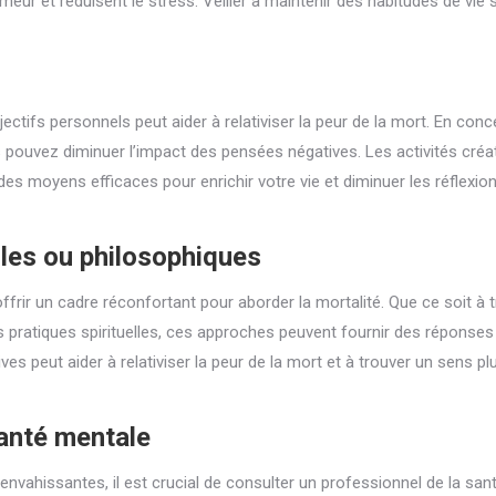
eur et réduisent le stress. Veiller à maintenir des habitudes de vie 
ctifs personnels peut aider à relativiser la peur de la mort. En conc
s pouvez diminuer l’impact des pensées négatives. Les activités créat
es moyens efficaces pour enrichir votre vie et diminuer les réflexio
lles ou philosophiques
ffrir un cadre réconfortant pour aborder la mortalité. Que ce soit à 
s pratiques spirituelles, ces approches peuvent fournir des réponses
es peut aider à relativiser la peur de la mort et à trouver un sens pl
santé mentale
nvahissantes, il est crucial de consulter un professionnel de la san