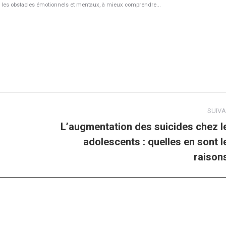
r les obstacles émotionnels et mentaux, à mieux comprendre...
SUIV
L’augmentation des suicides chez l
adolescents : quelles en sont l
Article
suivant
raison
: