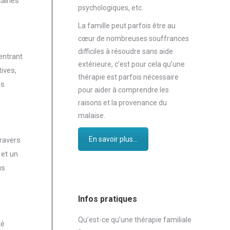
saines
psychologiques, etc.
La famille peut parfois être au
cœur de nombreuses souffrances
difficiles à résoudre sans aide
entrant
extérieure, c’est pour cela qu’une
ives,
thérapie est parfois nécessaire
ns
pour aider à comprendre les
raisons et la provenance du
malaise.
En savoir plus...
travers
 et un
us
Infos pratiques
Qu’est-ce qu’une thérapie familiale
té