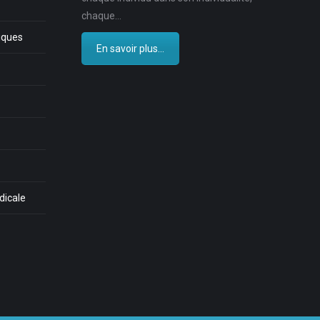
chaque…
iques
En savoir plus...
dicale