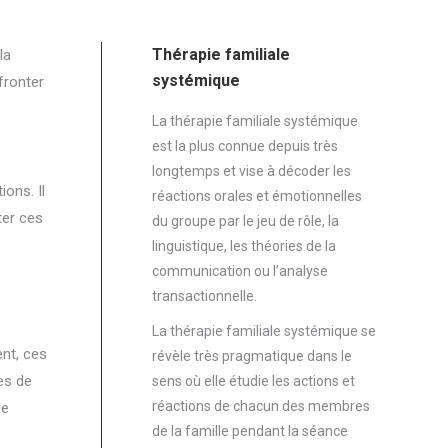
Thérapie familiale
la
systémique
fronter
La thérapie familiale systémique
est la plus connue depuis très
longtemps et vise à décoder les
ons. Il
réactions orales et émotionnelles
ter ces
du groupe par le jeu de rôle, la
linguistique, les théories de la
communication ou l’analyse
transactionnelle.
La thérapie familiale systémique se
ent, ces
révèle très pragmatique dans le
es de
sens où elle étudie les actions et
réactions de chacun des membres
de
de la famille pendant la séance