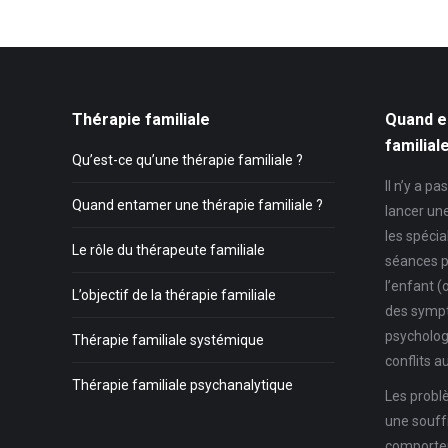
Thérapie familiale
Quand e
familial
Qu’est-ce qu’une thérapie familiale ?
Il n’y a p
Quand entamer une thérapie familiale ?
lancer un
les spécia
Le rôle du thérapeute familiale
séances p
l’enfant (
L’objectif de la thérapie familiale
des symp
psycholog
Thérapie familiale systémique
conflits au
Thérapie familiale psychanalytique
Les problè
une souff
comportem