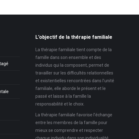
L’objectif de la thérapie familiale
La thérapie familiale tient compte de la
famille dans son ensemble et des
rtagé
individus qui la composent, permet de
travailler sur les difficultés relationnelles
et existentielles rencontrées dans l’unité
familiale, elle aborde le présent et le
ntale
passé et laisse à la famille la
responsabilité et le choix.
La thérapie familiale favorise l’échange
entre les membres de la famille pour
mieux se comprendre et respecter
chaque individu dans son individualité,