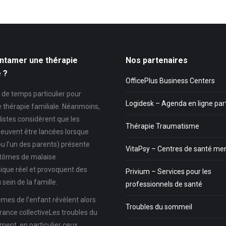
ntamer une thérapie
Nos partenaires
e ?
OfficePlus Business Centers
as de temps particulier pour
Logidesk – Agenda en ligne pa
e thérapie familiale. Néanmoins,
listes considèrent que les
Thérapie Traumatisme
euvent être lancées lorsque
ou l’un des parents) présente
VitaPsy – Centres de santé me
tômes de malaise
ique réel et provoquent des
Privium – Services pour les
 sein de la famille.
professionnels de santé
mes de l’enfant révèlent alors
Troubles du sommeil
rance collectiveLes troubles du
ent, en particulier ceux…