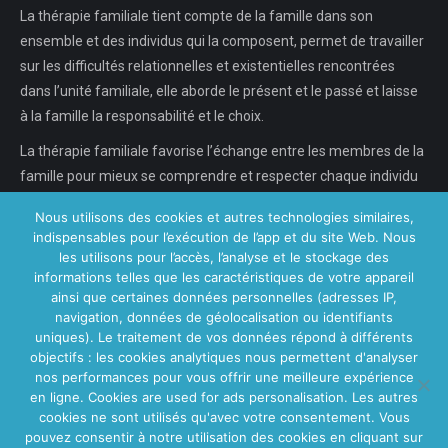
La thérapie familiale tient compte de la famille dans son
ensemble et des individus qui la composent, permet de travailler
sur les difficultés relationnelles et existentielles rencontrées
dans l’unité familiale, elle aborde le présent et le passé et laisse
à la famille la responsabilité et le choix.
La thérapie familiale favorise l’échange entre les membres de la
famille pour mieux se comprendre et respecter chaque individu
dans son individualité, chaque…
Nous utilisons des cookies et autres technologies similaires,
indispensables pour l’exécution de l’app et du site Web. Nous
En savoir plus...
les utilisons pour l’accès, l’analyse et le stockage des
informations telles que les caractéristiques de votre appareil
ainsi que certaines données personnelles (adresses IP,
navigation, données de géolocalisation ou identifiants
Nos Centres
uniques). Le traitement de vos données répond à différents
objectifs : les cookies analytiques nous permettent d'analyser
Centre VitaPsy Bruxelles
nos performances pour vous offrir une meilleure expérience
en ligne. Cookies are used for ads personalisation. Les autres
cookies ne sont utilisés qu'avec votre consentement. Vous
pouvez consentir à notre utilisation des cookies en cliquant sur