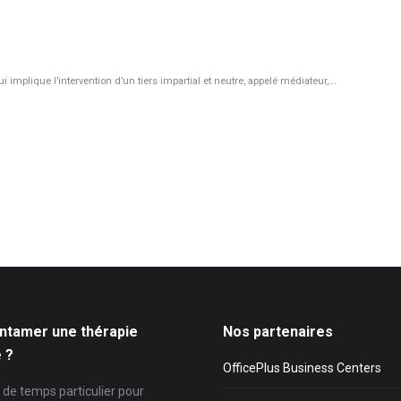
 implique l’intervention d’un tiers impartial et neutre, appelé médiateur,...
ntamer une thérapie
Nos partenaires
e ?
OfficePlus Business Centers
as de temps particulier pour