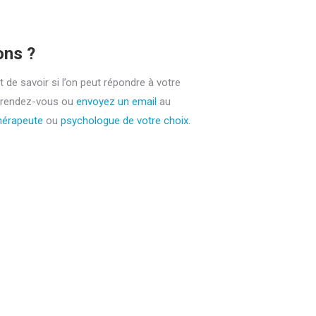
ons ?
e savoir si l’on peut répondre à votre
 rendez-vous ou
envoyez un email
au
hérapeute
ou
psychologue de votre choix.
ante
tout d’abord, ainsi, notamment