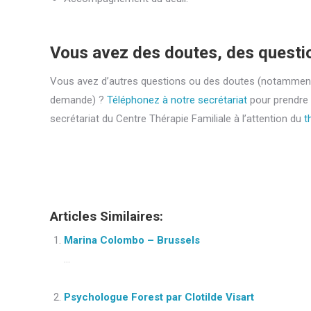
Vous avez des doutes, des questi
Vous avez d’autres questions ou des doutes (notamment d
demande) ?
Téléphonez à notre secrétariat
pour prendre
secrétariat du Centre Thérapie Familiale à l’attention du
t
Coach Evere | Alison Cigna
Belgique
Thérapie Belgique
bels
Articles Similaires:
Marina Colombo – Brussels
...
Psychologue Forest par Clotilde Visart