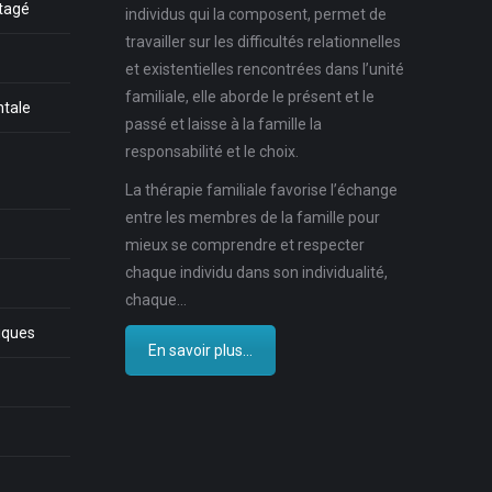
rtagé
individus qui la composent, permet de
travailler sur les difficultés relationnelles
et existentielles rencontrées dans l’unité
familiale, elle aborde le présent et le
ntale
passé et laisse à la famille la
responsabilité et le choix.
La thérapie familiale favorise l’échange
entre les membres de la famille pour
mieux se comprendre et respecter
chaque individu dans son individualité,
chaque…
iques
En savoir plus...