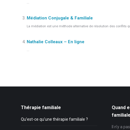
...
Médiation Conjugale & Familiale
La médiation est une méthode alternative de résolution des conflits qui
Nathalie Colleaux – En ligne
...
Thérapie familiale
Quand e
familial
Qu’est-ce qu’une thérapie familiale ?
Il n’y a p