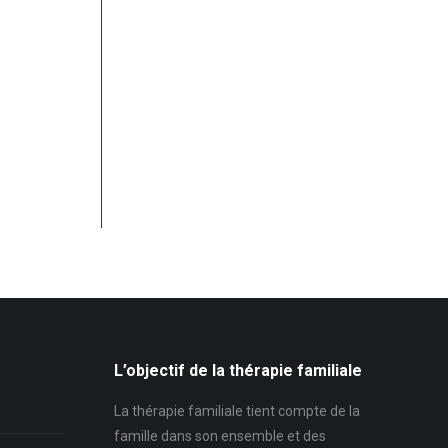
L’objectif de la thérapie familiale
La thérapie familiale tient compte de la
famille dans son ensemble et des