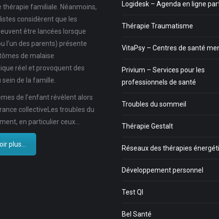
Logidesk – Agenda en ligne pa
e thérapie familiale. Néanmoins,
listes considèrent que les
Thérapie Traumatisme
euvent être lancées lorsque
ou l’un des parents) présente
VitaPsy – Centres de santé me
tômes de malaise
ique réel et provoquent des
Privium – Services pour les
 sein de la famille.
professionnels de santé
mes de l’enfant révèlent alors
Troubles du sommeil
rance collectiveLes troubles du
ent, en particulier ceux…
Thérapie Gestalt
ir plus...
Réseaux des thérapies énergét
Développement personnel
Test QI
Bel Santé