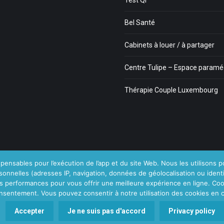
Test QI
Bel Santé
Cabinets à louer / à partager
Centre Tulipe – Espace paramé
Thérapie Couple Luxembourg
pensables pour l’exécution de l’app et du site Web. Nous les utilisons po
sonnelles (adresses IP, navigation, données de géolocalisation ou iden
os performances pour vous offrir une meilleure expérience en ligne. Coo
rifs
Blog
Vous êtes psy ?
onsentement. Vous pouvez consentir à notre utilisation des cookies en c
Privium – Des services qu
Accepter
Je ne suis pas d'accord
Privacy policy