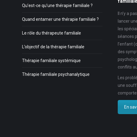
familial
Qu’est-ce qu’une thérapie familiale ?
Il n’y a p
Quand entamer une thérapie familiale ?
lancer un
les spécia
Le rôle du thérapeute familiale
séances p
l’enfant (
L’objectif de la thérapie familiale
des symp
psycholog
Thérapie familiale systémique
conflits au
Thérapie familiale psychanalytique
Les problè
une souff
comportem
En savo