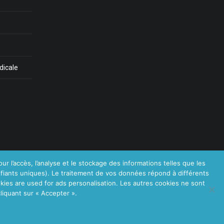
dicale
ur l’accès, l’analyse et le stockage des informations telles que les
tifiants uniques). Le traitement de vos données répond à différents
kies are used for ads personalisation. Les autres cookies ne sont
Copyright © 2026
Centre Thérapie Familiale.
Tous droits réservés.
liquant sur « Accepter ».
i soutiennent vos soins. Pour psychologues, psychotherapeutes et
hypnotherapeutes.
RGPD - Politique de Protection de la Vie Privée