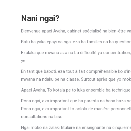
Nani ngai?
Bienvenue apaei Avaha, cabinet spécialisé na bien-être ya
Batu ba yaka epayi na nga, eza ba familles na ba questi
Ezalaka que mwana aza na ba difficulté ya concentration,
ye.
En tant que baboti, eza tout à fait compréhensible ko s’i
mwana na ndaku pe na classe. Surtout après que yo mok
Apaei Avaha, To kotala pe to luka ensemble ba technique
Pona ngai, eza important que ba parents na bana baza so
Pona ngai, eza important to solola de manière personnelle
consultations na biso.
Ngai moko na zalaki titulaire na enseignante na cinquième