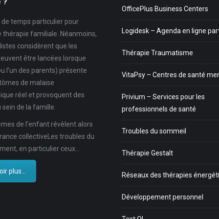
e ?
OfficePlus Business Centers
as de temps particulier pour
Logidesk – Agenda en ligne pa
e thérapie familiale. Néanmoins,
listes considèrent que les
Thérapie Traumatisme
euvent être lancées lorsque
ou l’un des parents) présente
VitaPsy – Centres de santé me
tômes de malaise
ique réel et provoquent des
Privium – Services pour les
 sein de la famille.
professionnels de santé
mes de l’enfant révèlent alors
Troubles du sommeil
rance collectiveLes troubles du
ent, en particulier ceux…
Thérapie Gestalt
ir plus...
Réseaux des thérapies énergét
Développement personnel