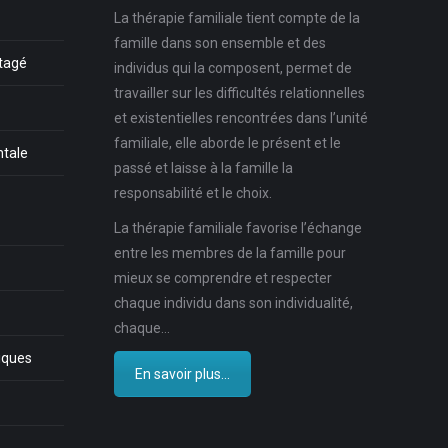
La thérapie familiale tient compte de la
famille dans son ensemble et des
rtagé
individus qui la composent, permet de
travailler sur les difficultés relationnelles
et existentielles rencontrées dans l’unité
familiale, elle aborde le présent et le
ntale
passé et laisse à la famille la
responsabilité et le choix.
La thérapie familiale favorise l’échange
entre les membres de la famille pour
mieux se comprendre et respecter
chaque individu dans son individualité,
chaque…
iques
En savoir plus...