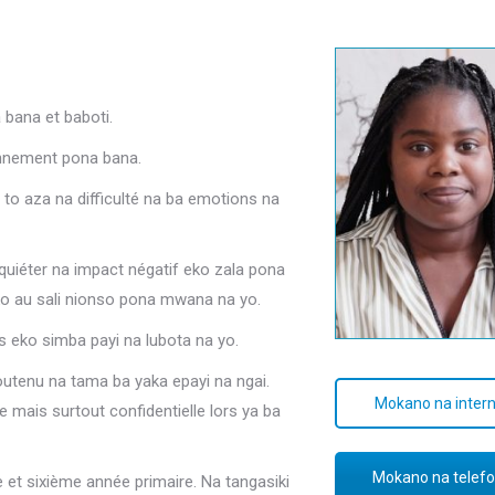
 bana et baboti.
onnement pona bana.
 to aza na difficulté na ba emotions na
nquiéter na impact négatif eko zala pona
o au sali nionso pona mwana na yo.
s eko simba payi na lubota na yo.
utenu na tama ba yaka epayi na ngai.
Mokano na inter
 mais surtout confidentielle lors ya ba
Mokano na telef
 et sixième année primaire. Na tangasiki